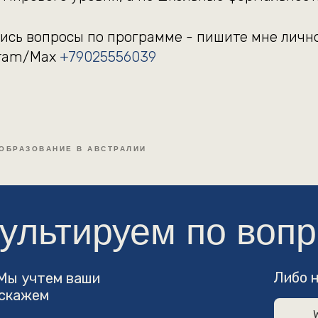
лись вопросы по программе - пишите мне личн
gram/Max
+79025556039
ьтируем по вопроса
ОБРАЗОВАНИЕ В АВСТРАЛИИ
Либо напишите н
чтем ваши
ем
WhatsApp