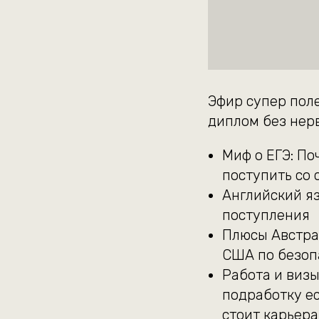
Эфир супер пол
диплом без нерв
Миф о ЕГЭ: По
поступить со
Английский яз
поступления
Плюсы Австра
США по безоп
Работа и визы
подработку ес
стоит карьера