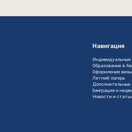
Образование в Австралии
Оформление визы
Летний лагерь
Дополнительные услуги
(миграция и недвижимость)
Новости и статьи
Разработка сайта
GutovDesi
*Компания META признана экстремистк
организацией на территории РФ