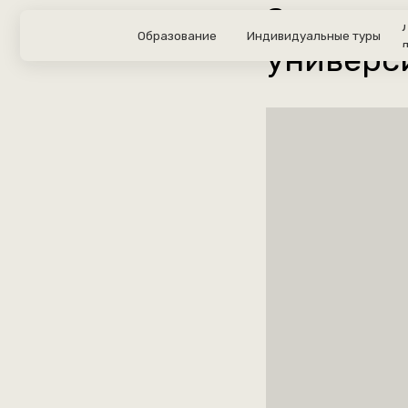
Запись в
Летний
Образование
Индивидуальные туры
лагерь
универс