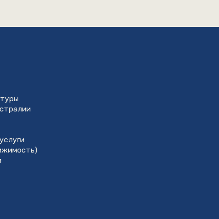
gn
ой