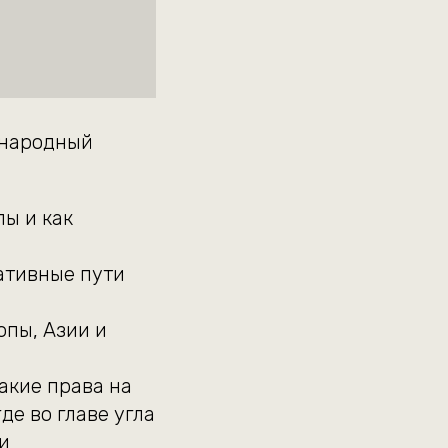
ународный
ы и как
нативные пути
опы, Азии и
какие права на
де во главе угла
и