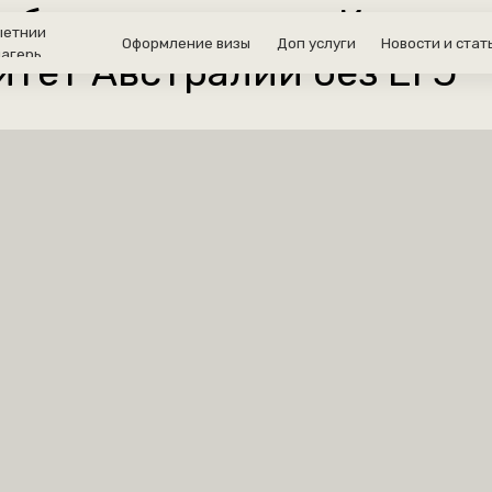
ебинара на тему: Как пос
Оформление визы
Доп услуги
Новости и статьи
итет Австралии без ЕГЭ