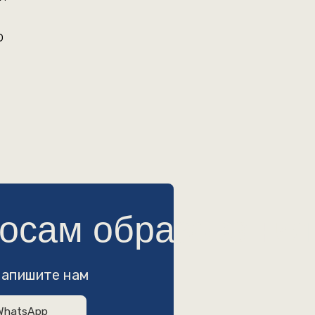
о
м образования
ам