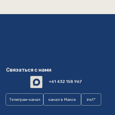
Связаться с нами
+61 432 158 967
Телеграм-канал
канал в Максе
inst*
travel2auu@gmail.com
Travel2Australia, 2024 год. Все права
защищены
Документация